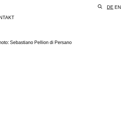
DE
EN
NTAKT
llowing image in a popup: