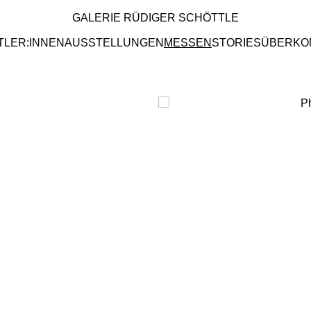
GALERIE RÜDIGER SCHÖTTLE
TLER:INNEN
AUSSTELLUNGEN
MESSEN
STORIES
ÜBER
KO
Open a larger version of the fo