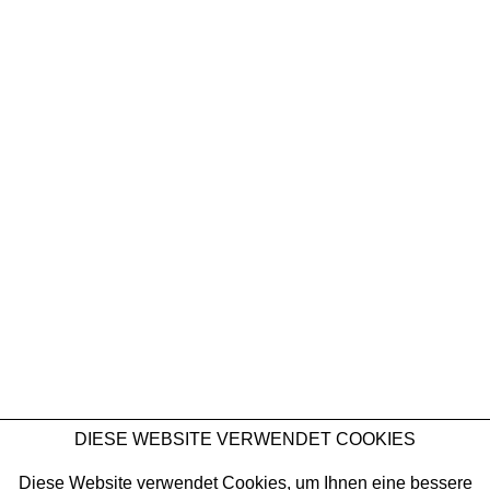
MAXIMILIAN RÖDEL
Bridges
NEWSLETTER
DIESE WEBSITE VERWENDET COOKIES
Maximilian Rödel
,
Bridge II (Suspension)
2025
Diese Website verwendet Cookies, um Ihnen eine bessere