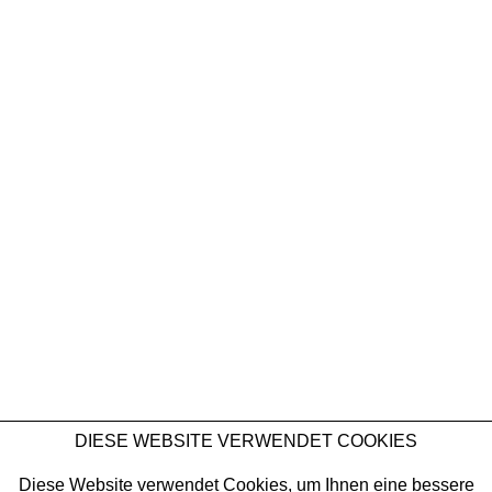
MILENA MUZQUIZ
Make or Break. Various Others 2026 in collaborat
NEWSLETTER
DIESE WEBSITE VERWENDET COOKIES
Milena Muzquiz
,
Pineapple Express
2014
Diese Website verwendet Cookies, um Ihnen eine bessere