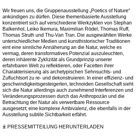
POETICS OF NATURE
Übersicht
Wir freuen uns, die Gruppenausstellung „Poetics of Nature“
Ausstellungsansichten
Related Artists
ankündigen zu dürfen. Diese themenbasierte Ausstellung
konzentriert sich auf verschiedene Werkzyklen von Stephan
Stephan Balkenhol, Leiko Ikemura, Maximilian R
Balkenhol, Leiko Ikemura, Maximilian Rödel, Thomas Ruff,
Thomas Struth und Thu-Van Tran. Die ausgewählten Werke
unterschiedlicher Medien und kunsthistorischer Traditionen
eint eine sinnliche Annäherung an die Natur, welche es
vermag, deren transformatives Potenzial auszuleuchten,
deren inhärente Zyklizität als Grundprinzip unserer
erfahrbaren Welt zu reflektieren, oder Facetten ihrer
Charakterisierung als archetypischen Sehnsuchts- und
Zufluchtsort zu re- und dekonstruieren. In einer effizienz- und
geschwindigkeitsgesteigerten, technoiden Gesellschaft sieht
sich die Natur allerdings auch zunehmend Interferenzen und
Veränderungsprozessen durch das Anthropozän und die
Betrachtung der Natur als verwertbare Ressource
ausgesetzt; eine komplexe Ambivalenz, die ebenfalls in der
Ausstellung subtile Sichtbarkeit erfährt.