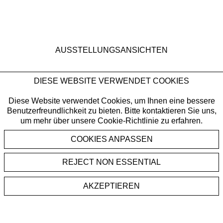
AUSSTELLUNGSANSICHTEN
DIESE WEBSITE VERWENDET COOKIES
e in a popup:
on of the following image in a popup:
Open a larger version of the following image in a popup:
Open
Diese Website verwendet Cookies, um Ihnen eine bessere
Benutzerfreundlichkeit zu bieten. Bitte kontaktieren Sie uns,
um mehr über unsere Cookie-Richtlinie zu erfahren.
REJECT NON ESSENTIAL
AKZEPTIEREN