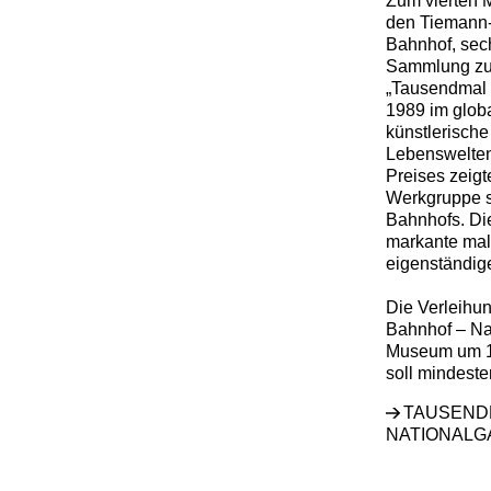
Zum vierten M
den Tiemann-
Bahnhof, sec
Sammlung zu 
„Tausendmal B
1989 im globa
künstlerische
Lebenswelten
Preises zeigt
Werkgruppe s
Bahnhofs. Di
markante male
eigenständig
Die Verleihu
Bahnhof – Nat
Museum um 16
soll mindeste
TAUSEND
NATIONALG