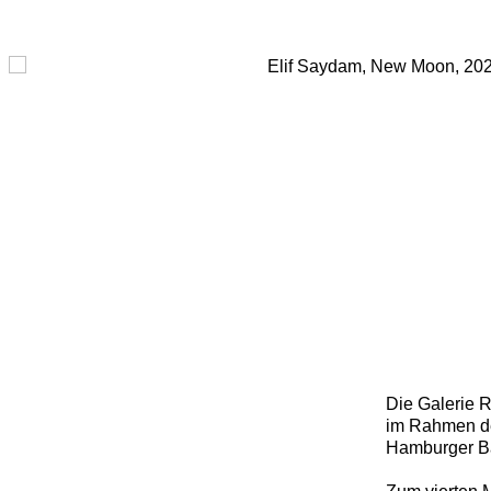
Open a larger version of the following image in a popup:
Die Galerie R
im Rahmen de
Hamburger Ba