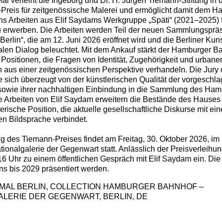
al verleiht die Ingeborg und Dr. H. Jürgen Tiemann-Stiftung in
Preis für zeitgenössische Malerei und ermöglicht damit dem H
hs Arbeiten aus Elif Saydams Werkgruppe „Späti“ (2021–2025) f
erwerben. Die Arbeiten werden Teil der neuen Sammlungspräs
erlin“, die am 12. Juni 2026 eröffnet wird und die Berliner Kun
len Dialog beleuchtet. Mit dem Ankauf stärkt der Hamburger Ba
 Positionen, die Fragen von Identität, Zugehörigkeit und urbane
 aus einer zeitgenössischen Perspektive verhandeln. Die Jury
e sich überzeugt von der künstlerischen Qualität der vorgeschl
owie ihrer nachhaltigen Einbindung in die Sammlung des Ham
e Arbeiten von Elif Saydam erweitern die Bestände des Hauses
rische Position, die aktuelle gesellschaftliche Diskurse mit ein
en Bildsprache verbindet.
ng des Tiemann-Preises findet am Freitag, 30. Oktober 2026, i
ionalgalerie der Gegenwart statt. Anlässlich der Preisverleihun
 Uhr zu einem öffentlichen Gespräch mit Elif Saydam ein. Di
ns bis 2029 präsentiert werden.
MAL BERLIN, COLLECTION HAMBURGER BAHNHOF –
ALERIE DER GEGENWART, BERLIN, DE