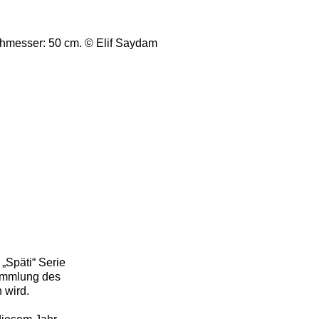
„Späti“ Serie
Sammlung des
 wird.