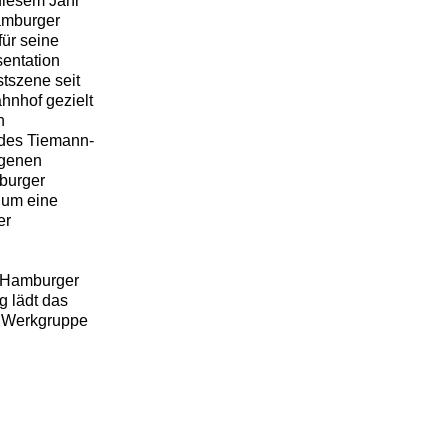
 diesem Jahr
amburger
ür seine
entation
stszene seit
hnhof gezielt
n
 des Tiemann-
agenen
burger
 um eine
er
m Hamburger
g lädt das
e Werkgruppe